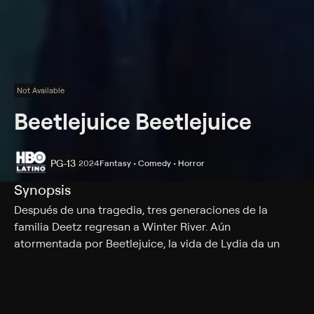
Not Available
Beetlejuice Beetlejuice
PG-13
2024
Fantasy • Comedy • Horror
Synopsis
Después de una tragedia, tres generaciones de la
familia Deetz regresan a Winter River. Aún
atormentada por Beetlejuice, la vida de Lydia da un
vuelco cuando su rebelde hija adolescente, Astrid,
descubre el misterioso modelo de la ciudad en el ático.
Cast