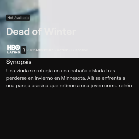
Not Available
Dead of Winter
R
2025
Adventure • Action • Suspense
Synopsis
Una viuda se refugia en una cabaña aislada tras
perderse en invierno en Minnesota. Allí se enfrenta a
una pareja asesina que retiene a una joven como rehén.
Cast
Emma Thompson, Judy Greer, Marc Menchaca, Laurel
Marsden, Gaia Wise, Cúán Hosty-Blaney, Dalton Leeb,
Lloyd Hutchinson, Brian O'Byrne
Rating