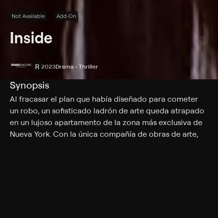
Not Available
Add-On
Inside
R
2023
Drama • Thriller
Synopsis
Al fracasar el plan que había diseñado para cometer
un robo, un sofisticado ladrón de arte queda atrapado
en un lujoso apartamento de la zona más exclusiva de
Nueva York. Con la única compañía de obras de arte,
debe pensar cómo salir de allí.
Cast
Willem Dafoe, Gene Bervoets, Eliza Stuyck, Daniel
White, Josia Krug, Cornelia Buch, Andrew Blumenthal,
Vincent Eaton, Ava von Voigt, Youl Samare