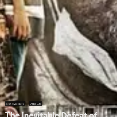
Not Available
Add-On
The Inevitable Defeat of