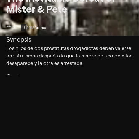
Mister & Pete
R
2013
Drama
Synopsis
Los hijos de dos prostitutas drogadictas deben valerse
por sí mismos después de que la madre de uno de ellos
desaparece y la otra es arrestada.
Cast
Skylan Brooks, Ethan Dizon, Jennifer Hudson, Anthony
Mackie, Adewale Akinnuoye-Agbaje, Jeffrey Wright,
Julito McCullum, Jordin Sparks, Joseph Adams
Rating
R
Adult Situations, Adult Language
Genres