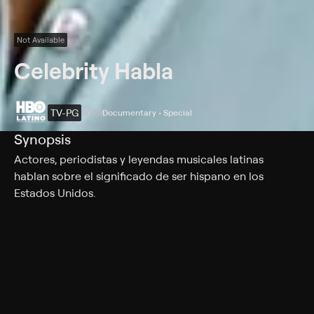
Not Available
Celebrity Habla
TV-PG
2009
Documentary • Special
Synopsis
Actores, periodistas y leyendas musicales latinas
hablan sobre el significado de ser hispano en los
Estados Unidos.
Cast
Charo, Maria Hinojosa, Franklin Chang-Diaz, César
Millán, Lin-Manuel Miranda, Esai Morales, Rita Moreno,
Soledad O'Brien, Lupe Ontiveros, Rosie Perez, Denise
Quinones, Lisa Quiroz, Narciso Rodriguez