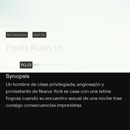
Not Available
Add-On
Fools Rush In
PG-13
1997
Comedy drama
Synopsis
Un hombre de clase privilegiada, anglosajón y
protestante de Nueva York se casa con una latina
fogosa cuando su encuentro sexual de una noche trae
consigo consecuencias imprevistas.
Cast
Matthew Perry, Salma Hayek, Jon Tenney, Carlos Gomez,