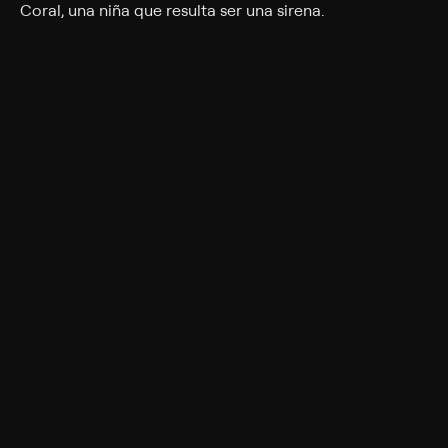
Coral, una niña que resulta ser una sirena.
Cast
Caitlin Carmichael, Jerry O'Connell, Barry Bostwick,
Nancy Stafford, Jaimi Paige, Ronnie Blevins, Sydney
Scotia, Callan Wilson
Rating
G
Genres
Children, Fantasy, Drama, Adventure, Family
More Like This